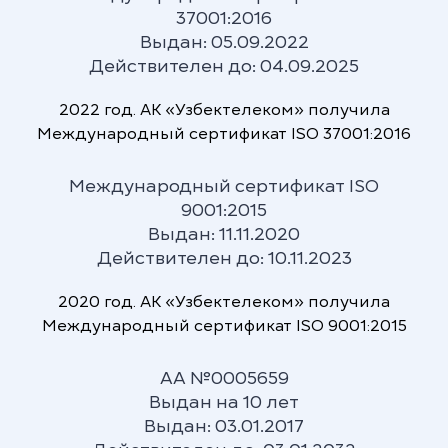
37001:2016
Выдан: 05.09.2022
Действителен до: 04.09.2025
Непрерывная ответственность
Понимая важность и категорическую
2022 год. АК «Узбектелеком» получила
неотъемлемость коммуникаций в
Международный сертификат ISO 37001:2016
повседневной жизни людей и в
повседневной деятельности
Международный сертификат ISO
организаций, мы несем непрерывную
9001:2015
ответственность за наши услуги 24 часа
Выдан: 11.11.2020
в сутки, семь дней в неделю, 365 дней в
Действителен до: 10.11.2023
году.
2020 год. АК «Узбектелеком» получила
Международный сертификат ISO 9001:2015
АА №0005659
Выдан на 10 лет
Миссия компании
Выдан: 03.01.2017