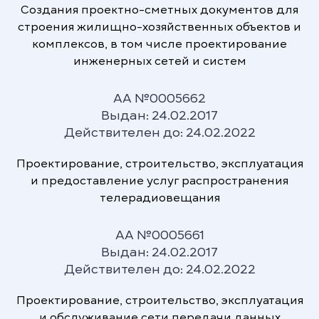
Создания проектно-сметных документов для
строения жилищно-хозяйственных объектов и
комплексов, в том числе проектирование
инженерных сетей и систем
Высокие технологии
АА №0005662
Выдан: 24.02.2017
Каждый день мы непрерывно
Действителен до: 24.02.2022
развиваем наши технологии и нашу
сеть, повышая качество, надежность,
Проектирование, строительство, эксплуатация
информационную безопасность и
и предоставление услуг распространения
инновационность наших услуг. Мы
телерадиовещания
шагаем в ногу с развитием мировых
технологий, опережая многие страны.
АА №0005661
Выдан: 24.02.2017
Действителен до: 24.02.2022
Проектирование, строительство, эксплуатация
и обслуживание сети передачи данных