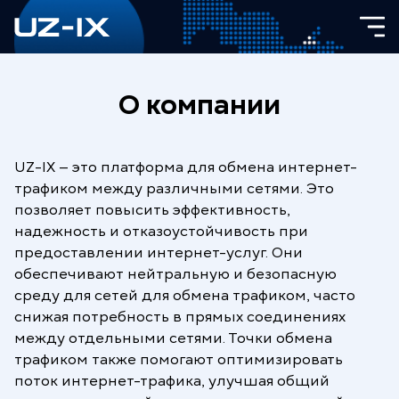
Миссия компании
Мы создаем и расширяем возможности
доступного и безграничного общения
для жителей Узбекистана. Наши
технологии приносят людям новые
О компании
знания и новые возможности в любой
точке Узбекистана.
UZ-IX — это платформа для обмена интернет-
трафиком между различными сетями. Это
позволяет повысить эффективность,
надежность и отказоустойчивость при
предоставлении интернет-услуг. Они
обеспечивают нейтральную и безопасную
среду для сетей для обмена трафиком, часто
Исключительный комфорт
снижая потребность в прямых соединениях
между отдельными сетями. Точки обмена
Предоставляя абсолютно все виды услуг
трафиком также помогают оптимизировать
телекоммуникаций и связи с высоким
поток интернет-трафика, улучшая общий
качеством обслуживания, мы создаем