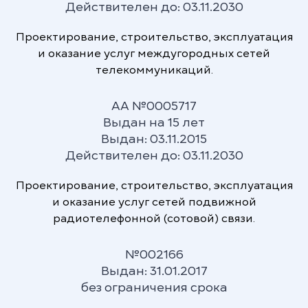
в пользовании нашими услугами, и тем
Действителен до: 03.11.2030
самым, позволяем нашим потребителям
уделять больше времени себе лично,
Проектирование, строительство, эксплуатация
своим родным и близким, а также
и оказание услуг междугородных сетей
своему бизнесу.
телекоммуникаций.
АА №0005717
Выдан на 15 лет
Выдан: 03.11.2015
Действителен до: 03.11.2030
Искренняя забота о жителях
Являясь национальным оператором, мы
Проектирование, строительство, эксплуатация
призваны и рады заботиться каждый
и оказание услуг сетей подвижной
день о наших жителях в любой точке
радиотелефонной (сотовой) связи.
страны. Связь должна быть у каждого
жителя страны. Мы единственная
№002166
телекоммуникационная компания в
Выдан: 31.01.2017
Узбекистане, для которой забота о
без ограничения срока
народе важнее прибыли.