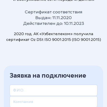
Непрерывная ответственность
Сертификат соответствия
Понимая важность и категорическую
Выдан: 11.11.2020
неотъемлемость коммуникаций в
Действителен до: 10.11.2023
повседневной жизни людей и в
повседневной деятельности
2020 год. АК «Узбектелеком» получила
организаций, мы несем непрерывную
сертификат Oz DSt ISO 9001:2015 (ISO 9001:2015)
ответственность за наши услуги 24 часа
в сутки, семь дней в неделю, 365 дней в
году.
Заявка на подключение
Миссия компании
Мы создаем и расширяем возможности
доступного и безграничного общения