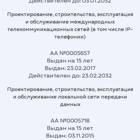
Действителен до: 03.01.2032
Мы создаем и расширяем возможности
доступного и безграничного общения
Проектирование, строительство, эксплуатация
для жителей Узбекистана. Наши
и обслуживание международных
технологии приносят людям новые
телекоммуникационных сетей (в том числе IP-
знания и новые возможности в любой
телефонии)
точке Узбекистана.
АА №0005657
Выдан на 15 лет
Выдан: 23.02.2017
Действителен до: 23.02.2032
Проектирование, строительство, эксплуатация
и обслуживание локальной сети передачи
Исключительный комфорт
данных
Предоставляя абсолютно все виды услуг
телекоммуникаций и связи с высоким
АА №0005718
качеством обслуживания, мы создаем
Выдан на 15 лет
абсолютный комфорт для потребителей
Выдан: 03.11.2015