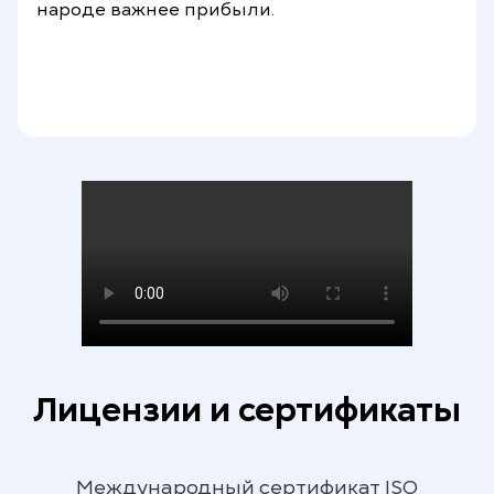
народе важнее прибыли.
Высокие технологии
Каждый день мы непрерывно
развиваем наши технологии и нашу
сеть, повышая качество, надежность,
информационную безопасность и
инновационность наших услуг. Мы
шагаем в ногу с развитием мировых
технологий, опережая многие страны.
Лицензии и сертификаты
Международный сертификат ISO